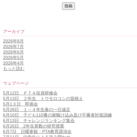
アーカイブ
2026年8月
2026年7月
2026年6月
2026年5月
2026年4月
もっと読む
ウェブページ
5月12日 ＰＴＡ役員研修会
5月13日 ２年生 トウモロコシの苗植え
5月1３日 即画会
5月26日 １～４年生春の一日遠足
6月10日 子ども110番の家駆け込み及び不審者対策訓練
6月13日 チャレンジランキング集会
6月26日 2年生算数の研究授業
6月7日 日曜参観・PTA教育講演会
7月11日 中学生による読み聞かせ