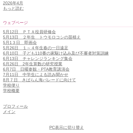
2026年4月
もっと読む
ウェブページ
5月12日 ＰＴＡ役員研修会
5月13日 ２年生 トウモロコシの苗植え
5月1３日 即画会
5月26日 １～４年生春の一日遠足
6月10日 子ども110番の家駆け込み及び不審者対策訓練
6月13日 チャレンジランキング集会
6月26日 2年生算数の研究授業
6月7日 日曜参観・PTA教育講演会
7月11日 中学生による読み聞かせ
8月７日 きばらん海パレードに向けて
学校便り
学校概要
プロフィール
メイン
PC表示に切り替え