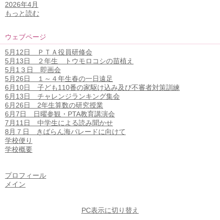
2026年4月
もっと読む
ウェブページ
5月12日 ＰＴＡ役員研修会
5月13日 ２年生 トウモロコシの苗植え
5月1３日 即画会
5月26日 １～４年生春の一日遠足
6月10日 子ども110番の家駆け込み及び不審者対策訓練
6月13日 チャレンジランキング集会
6月26日 2年生算数の研究授業
6月7日 日曜参観・PTA教育講演会
7月11日 中学生による読み聞かせ
8月７日 きばらん海パレードに向けて
学校便り
学校概要
プロフィール
メイン
PC表示に切り替え