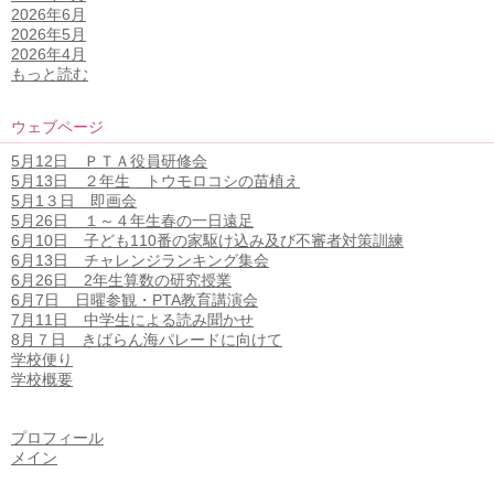
2026年6月
2026年5月
2026年4月
もっと読む
ウェブページ
5月12日 ＰＴＡ役員研修会
5月13日 ２年生 トウモロコシの苗植え
5月1３日 即画会
5月26日 １～４年生春の一日遠足
6月10日 子ども110番の家駆け込み及び不審者対策訓練
6月13日 チャレンジランキング集会
6月26日 2年生算数の研究授業
6月7日 日曜参観・PTA教育講演会
7月11日 中学生による読み聞かせ
8月７日 きばらん海パレードに向けて
学校便り
学校概要
プロフィール
メイン