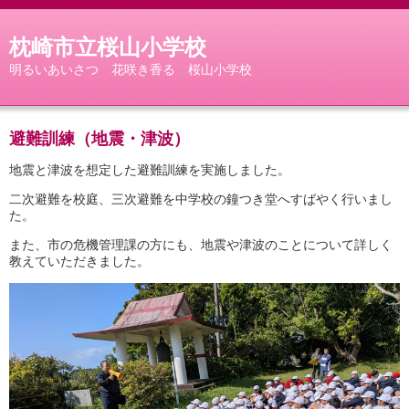
枕崎市立桜山小学校
明るいあいさつ 花咲き香る 桜山小学校
避難訓練（地震・津波）
地震と津波を想定した避難訓練を実施しました。
二次避難を校庭、三次避難を中学校の鐘つき堂へすばやく行いまし
た。
また、市の危機管理課の方にも、地震や津波のことについて詳しく
教えていただきました。