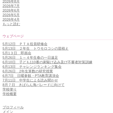
2026年8月
2026年7月
2026年6月
2026年5月
2026年4月
もっと読む
ウェブページ
5月12日 ＰＴＡ役員研修会
5月13日 ２年生 トウモロコシの苗植え
5月1３日 即画会
5月26日 １～４年生春の一日遠足
6月10日 子ども110番の家駆け込み及び不審者対策訓練
6月13日 チャレンジランキング集会
6月26日 2年生算数の研究授業
6月7日 日曜参観・PTA教育講演会
7月11日 中学生による読み聞かせ
8月７日 きばらん海パレードに向けて
学校便り
学校概要
プロフィール
メイン